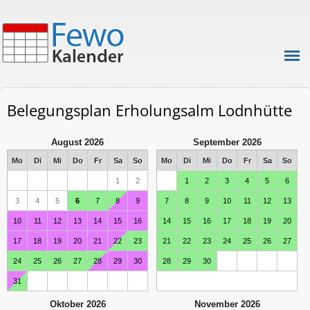
Belegungsplan Erholungsalm Lodnhütte
August 2026
September 2026
Mo
Di
Mi
Do
Fr
Sa
So
Mo
Di
Mi
Do
Fr
Sa
So
1
2
1
2
3
4
5
6
3
4
5
6
7
8
9
7
8
9
10
11
12
13
10
11
12
13
14
15
16
14
15
16
17
18
19
20
17
18
19
20
21
22
23
21
22
23
24
25
26
27
24
25
26
27
28
29
30
28
29
30
31
Oktober 2026
November 2026