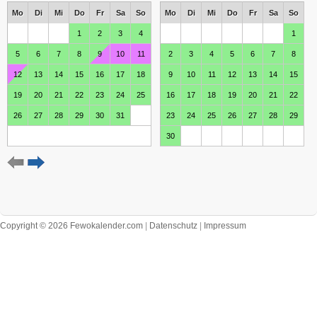
Mo
Di
Mi
Do
Fr
Sa
So
Mo
Di
Mi
Do
Fr
Sa
So
1
2
3
4
1
5
6
7
8
9
10
11
2
3
4
5
6
7
8
12
13
14
15
16
17
18
9
10
11
12
13
14
15
19
20
21
22
23
24
25
16
17
18
19
20
21
22
26
27
28
29
30
31
23
24
25
26
27
28
29
30
Dezember 2026
Januar 2027
Mo
Di
Mi
Do
Fr
Sa
So
Mo
Di
Mi
Do
Fr
Sa
So
1
2
3
4
5
6
1
2
3
7
8
9
10
11
12
13
4
5
6
7
8
9
10
Copyright © 2026 Fewokalender.com
|
Datenschutz
|
Impressum
14
15
16
17
18
19
20
11
12
13
14
15
16
17
21
22
23
24
25
26
27
18
19
20
21
22
23
24
28
29
30
31
25
26
27
28
29
30
31