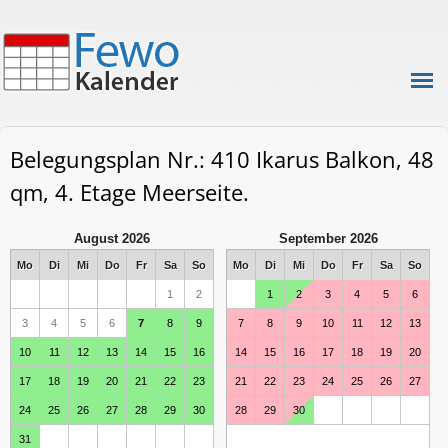
Belegungsplan Nr.: 410 Ikarus Balkon, 48
qm, 4. Etage Meerseite.
August 2026
September 2026
Mo
Di
Mi
Do
Fr
Sa
So
Mo
Di
Mi
Do
Fr
Sa
So
1
2
1
2
3
4
5
6
3
4
5
6
7
8
9
7
8
9
10
11
12
13
10
11
12
13
14
15
16
14
15
16
17
18
19
20
17
18
19
20
21
22
23
21
22
23
24
25
26
27
24
25
26
27
28
29
30
28
29
30
31