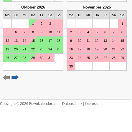
Oktober 2026
November 2026
Mo
Di
Mi
Do
Fr
Sa
So
Mo
Di
Mi
Do
Fr
Sa
So
1
2
3
4
1
5
6
7
8
9
10
11
2
3
4
5
6
7
8
12
13
14
15
16
17
18
9
10
11
12
13
14
15
19
20
21
22
23
24
25
16
17
18
19
20
21
22
26
27
28
29
30
31
23
24
25
26
27
28
29
30
Dezember 2026
Januar 2027
Mo
Di
Mi
Do
Fr
Sa
So
Mo
Di
Mi
Do
Fr
Sa
So
1
2
3
4
5
6
1
2
3
7
8
9
10
11
12
13
4
5
6
7
8
9
10
Copyright © 2026 Fewokalender.com
|
Datenschutz
|
Impressum
14
15
16
17
18
19
20
11
12
13
14
15
16
17
21
22
23
24
25
26
27
18
19
20
21
22
23
24
28
29
30
31
25
26
27
28
29
30
31